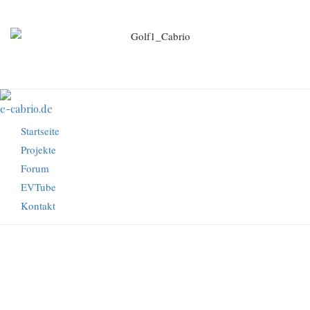
Direkt
zum
Inhalt
e-cabrio.de
Startseite
Hauptnavigation
Projekte
Forum
EVTube
Kontakt
Startseite
Pfadnavigation
TÜV Prüfung bestanden!!!!!